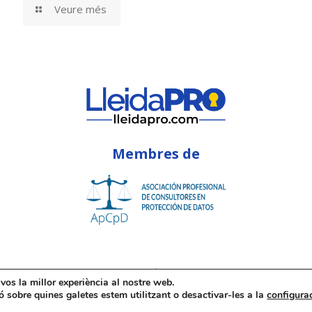
Veure més
Membres de
vos la millor experiència al nostre web.
 sobre quines galetes estem utilitzant o desactivar-les a la
configura
019
Lleida PRO
-
Avís Legal
-
Política de Privacitat
-
Política de Co