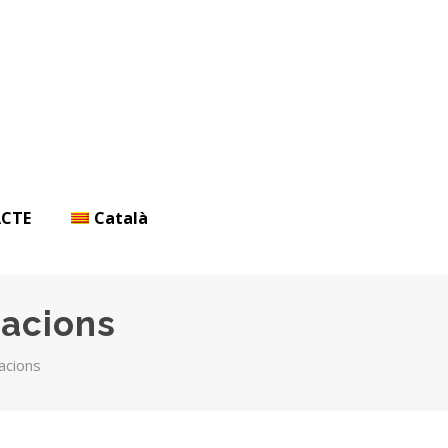
CTE
Català
nacions
nacions