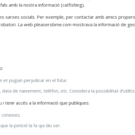
 fals amb la nostra informació (catfishing).
s xarxes socials. Per exemple, per contactar amb amics propers. C
un robatori. La web pleaserobme.com mostrava la informació de geol
ho:
e et puguin perjudicar en el futur.
 data de naixement, telèfon, etc. Considera la possibilitat d’utili
i tenir accés a la informació que publiques:
 coneixes.
e la petició la fa qui diu ser.