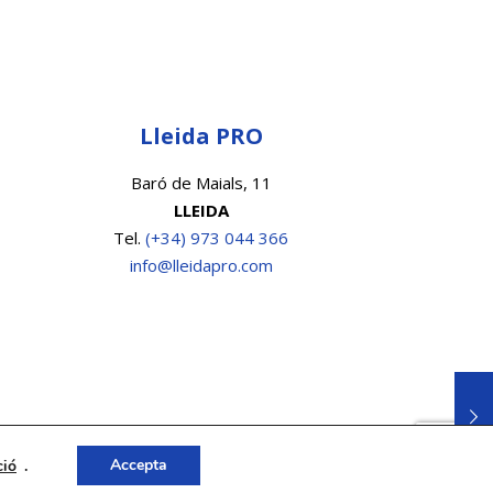
Lleida PRO
Baró de Maials, 11
LLEIDA
Tel.
(+34) 973 044 366
info@lleidapro.com
Accepta
ció
.
okies