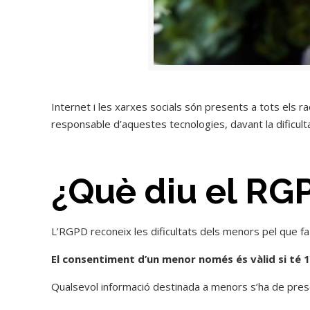
Internet i les xarxes socials són presents a tots els r
responsable d’aquestes tecnologies, davant la dificulta
¿Què diu el RG
L’RGPD reconeix les dificultats dels menors pel que fa
El consentiment d’un menor només és vàlid si té 
Qualsevol informació destinada a menors s’ha de pres