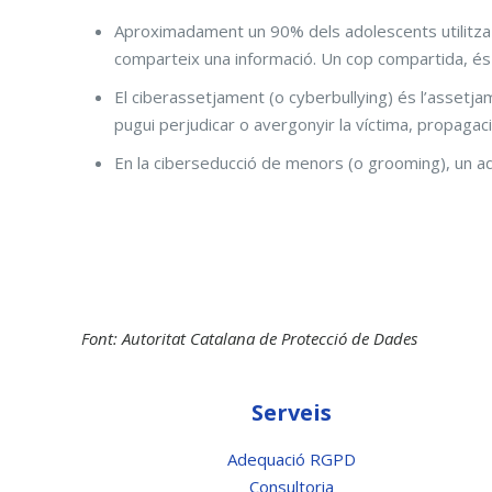
Aproximadament un 90% dels adolescents utilitza l
comparteix una informació. Un cop compartida, és m
El ciberassetjament (o cyberbullying) és l’assetja
pugui perjudicar o avergonyir la víctima, propagaci
En la ciberseducció de menors (o grooming), un ad
Font: Autoritat Catalana de Protecció de Dades
Serveis
Adequació RGPD
Consultoria