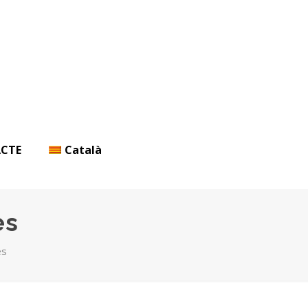
CTE
Català
es
es