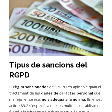
Tipus de sancions del
RGPD
El r
ègim sancionador
de l’RGPD és aplicable quan el
tractament de les
dades de caràcter personal
que
maneja l’empresa,
no s’adequa a la norma.
En el seu
article 83.2 s’especifica que les multes s’establiran en
funció a la infracció de què es tracti. I és que, a