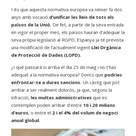
I és que aquesta normativa europea va néixer fa dos
anys amb vocació
d’unificar les lleis de tots els
països de la Unió.
De fet, a partir de la seva entrada
en vigor el proper mes, els països hauran d’adequar la
seva pròpia legislació al RGPD, Espanya ja té prevista
una modificació de l’actualment vigent
Llei Orgànica
de Protecció de Dades (LOPD).
¿I què passarà si arriba el dia 25 de maig i no t’has
adequat a la normativa europea? Doncs que
podries
enfrontar-te a dures sancions.
Un càstig que pot
arribar a ser realment dolorós, ja que, segons la
infracció,
les multes administratives
que es
contemplen poden arribar d’entre
10 i 20 milions
d’euros
, o entre el
2 i el 4% del volum de negoci
anual global.