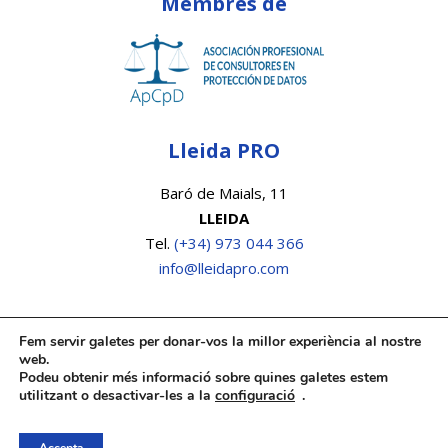
Membres de
Lleida PRO
Baró de Maials, 11
LLEIDA
Tel.
(+34) 973 044 366
info@lleidapro.com
Fem servir galetes per donar-vos la millor experiència al nostre
web.
Podeu obtenir més informació sobre quines galetes estem
utilitzant o desactivar-les a la
configuració
.
© 2019
Lleida PRO
-
Avís Legal
-
Política de Privacitat
-
Política de Cookies